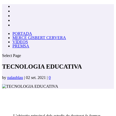
PORTADA
MERCÈ GISBERT CERVERA
VÍDEOS
PREMSA
Select Page
TECNOLOGIA EDUCATIVA
by
palaublau
|
02 set. 2021
|
0
L’objectiu principal dels estudis de doctorat és formar